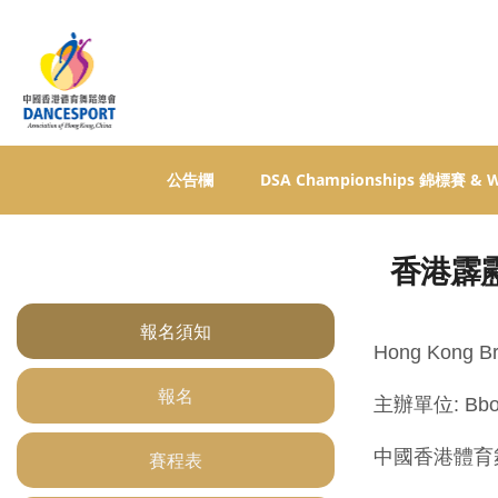
公告欄
DSA Championships 錦標賽 &
香港霹靂
報名須知
Hong Kong Br
報名
主辦單位: Bboys 
中國香港體育
賽程表