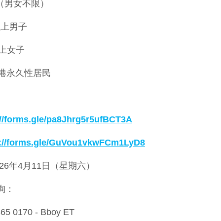
8歲（男女不限）
以上男子
以上女子
香港永久性居民
://forms.gle/pa8Jhrg5r5ufBCT3A
s://forms.gle/GuVou1vkwFCm1LyD8
26年4月11日（星期六）
查詢：
65 0170 - Bboy ET