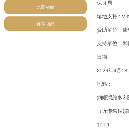
保良局
比賽成績
場地支持 : V m
賽事回顧
資助單位：康
支持單位：和
日期:
2026年4月18
地點：
銅鑼灣維多利
（近港鐵銅鑼灣
1on 1