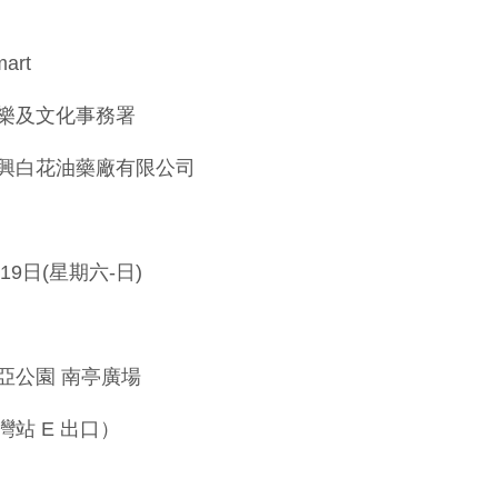
art
樂及文化事務署
興白花油藥廠有限公司
-19日(星期六-日)
亞公園 南亭廣場
站 E 出口）