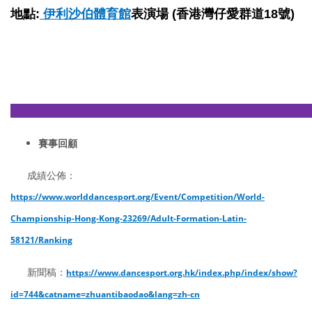
地點:
伊利沙伯體育館
表演場 (香港灣仔愛群道18號)
————————————————————————
賽事回顧
成績公佈：
https://www.worlddancesport.org/Event/Competition/World-
Championship-Hong-Kong-23269/Adult-Formation-Latin-
58121/Ranking
新聞稿：
https://www.dancesport.org.hk/index.php/index/show?
id=744&catname=zhuantibaodao&lang=zh-cn