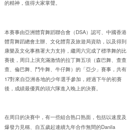
的精神，值得大家掌聲。
DSA
本賽事由亞洲體育舞蹈聯合會（
）認可、中國香港
體育舞蹈總會主辦、文化體育及旅遊局資助，以及得到
康樂及文化事務署大力支持，繼周六完成了標準舞的比
賽後，周日上演充滿激情的拉丁舞五項（森巴舞、查查
查、倫巴舞、鬥牛舞、牛仔舞）的「亞少」賽事，共有
17
對來自亞洲各地的少年選手參加，經過下午的初賽
後，成績最優異的頭六隊進入晚上的決賽。
在周日的決賽中，有一些組合熟口熟面，包括以速度及
Danila
爆發力見稱、自五歲起連續九年合作無間的