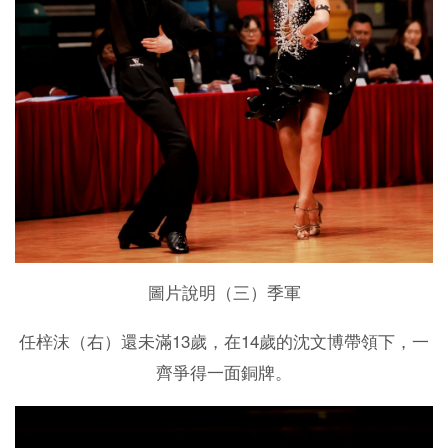
圖片說明（三）季軍
13
14
任梓沫（右）還未滿
歲，在
歲的沈文博帶領下，一
齊爭得一面銅牌。