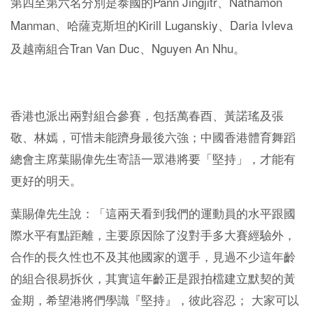
Pann Jingjitr
Nathamon
第四至第六名分別是泰國的
、
Manman
Kirill Luganskiy
Daria Ivleva
、哈薩克斯坦的
、
Tran Van Duc
Nguyen An Nhu
及越南組合
、
。
香港也派出兩對組合參賽，包括萬春酉、黃諾瑤及張
敬、林嫣，可惜未能躋身最後六強；中國香港體育舞蹈
總會主席葉賜偉先生寄語一眾港將要「堅持」，才能有
更好的明天。
葉賜偉先生說：「這兩天看到我們的運動員的水平跟國
際水平有點距離，主要原因除了沒對手多大賽經驗外，
合作的長久性也不及其他國家的選手，見過不少這年齡
的組合很易拆伙，其實這年齡正是跟拍檔建立默契的黃
金期，希望港將們學識『堅持』，彼此容忍； 大家可以