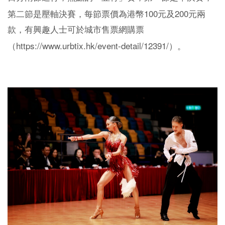
100
200
第二節是壓軸決賽，每節票價為港幣
元及
元兩
款，有興趣人士可於城市售票網購票
https://www.urbtix.hk/event-detail/12391/
（
）。