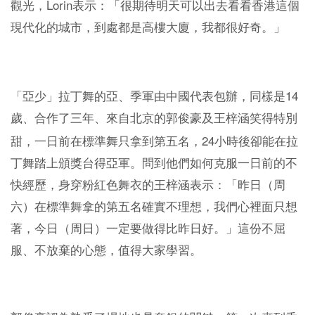
Lorin
觀光，
表示：「很期待明天可以出去看看香港這個
現代化的城市，到處都是高樓大廈，我都很好奇。」
14
「亞少」拉丁舞的亞、季軍由中國代表包辦，同樣是
歲、合作了三年、來自北京的郭俊豪及王梓涵笑得特別
24
甜，一日前在標準舞只拿到第五名，
小時後卻能在拉
丁舞踏上頒獎台得亞軍。問到他們如何克服一日前的不
快經歷，身穿粉紅色舞衣的王梓涵表示：「昨日（周
六）在標準舞拿的第五名確實不理想，我們心裡面只想
著，今日（周日）一定要做得比昨日好。」這份不屈
服、不放棄的心態，值得大家學習。