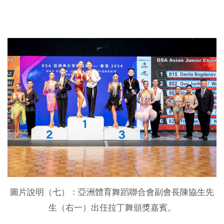
圖片說明（七）：亞洲體育舞蹈聯合會副會長陳協生先
生（右一）出任拉丁舞頒獎嘉賓。