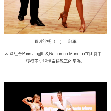
圖片說明（四）：殿軍
Pann Jingjitr
Nathamon Manman
泰國組合
及
在比賽中，
獲得不少現場泰籍觀眾的掌聲。