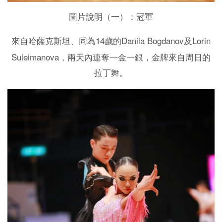
圖片說明（一）：冠軍
14
Danila Bogdanov
Lorin
來自哈薩克斯坦、同為
歲的
及
Suleimanova
，兩天內連奪一金一銀，金牌來自周日的
拉丁舞。