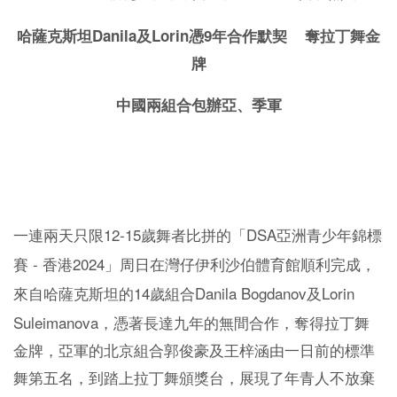
Danila
Lorin
9
哈薩克斯坦
及
憑
年合作默契 奪拉丁舞金
牌
中國兩組合包辦亞、季軍
12-15
DSA
一連兩天只限
歲舞者比拼的「
亞洲青少年錦標
-
2024
賽
香港
」周日在灣仔伊利沙伯體育館順利完成，
14
Danila Bogdanov
Lorin
來自哈薩克斯坦的
歲組合
及
Suleimanova
，憑著長達九年的無間合作，奪得拉丁舞
金牌，亞軍的北京組合郭俊豪及王梓涵由一日前的標準
舞第五名，到踏上拉丁舞頒獎台，展現了年青人不放棄