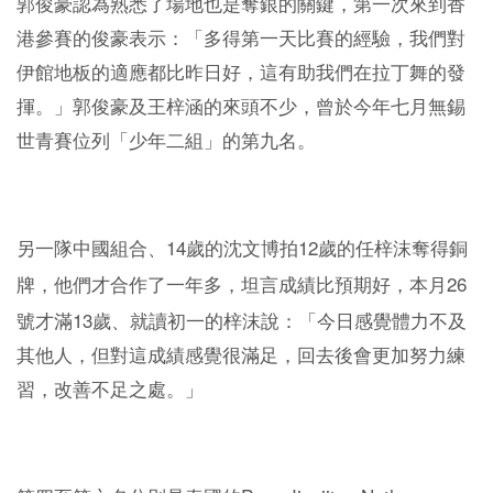
郭俊豪認為熟悉了場地也是奪銀的關鍵，第一次來到香
港參賽的俊豪表示：「多得第一天比賽的經驗，我們對
伊館地板的適應都比昨日好，這有助我們在拉丁舞的發
揮。」郭俊豪及王梓涵的來頭不少，曾於今年七月無錫
世青賽位列「少年二組」的第九名。
14
12
另一隊中國組合、
歲的沈文博拍
歲的任梓沫奪得銅
26
牌，他們才合作了一年多，坦言成績比預期好，本月
13
號才滿
歲、就讀初一的梓沫說：「今日感覺體力不及
其他人，但對這成績感覺很滿足，回去後會更加努力練
習，改善不足之處。」