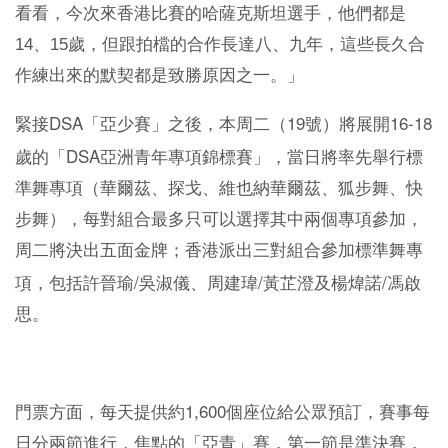
看看，今次來香港比賽的哈薩克斯坦選手，他們都是
14、15歲，但跟拍檔的合作長達八、九年，這些長久合
作練出來的默契都是致勝原因之一。」
DSA
19
16-18
緊接
「亞少賽」之後，本周二（
號）將展開
DSA
歲的「
亞洲青年專項錦標賽」，當日將率先舉行標
準舞專項（華爾茲、探戈、維也納華爾茲、狐步舞、快
步舞），每對組合最多只可以選擇其中兩個專項參加，
周二將決出五面金牌；香港派出三對組合參加標準舞專
/
/
/
項，包括許晉瑜
吳淑儀、周建瑋
黃芷澄及楊煒諾
馮啟
思。
1,600
門票方面，每天提供約
個座位給公眾預訂，賽事每
日分兩節進行，焦點的「亞青」賽，第一節是準決賽，