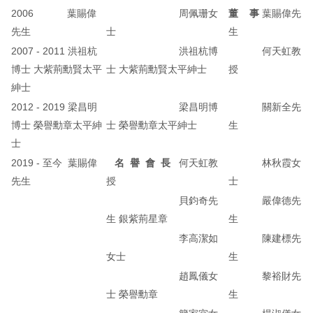
2006 葉賜偉
周佩珊女
董 事
葉賜偉先
先生
士
生
2007 - 2011 洪祖杭
洪祖杭博
何天虹教
博士 大紫荊勳賢太平
士 大紫荊勳賢太平紳士
授
紳士
2012 - 2019 梁昌明
梁昌明博
關新全先
博士 榮譽勳章太平紳
士 榮譽勳章太平紳士
生
士
2019 - 至今 葉賜偉
名 譽 會 長
何天虹教
林秋霞女
先生
授
士
貝鈞奇先
嚴偉德先
生 銀紫荊星章
生
李高潔如
陳建標先
女士
生
趙鳳儀女
黎裕財先
士 榮譽勳章
生