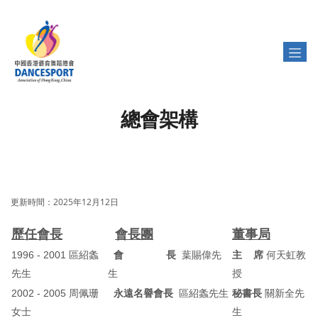
總會架構
更新時間：2025年12月12日
歷任會長
會長團
董事局
1996 - 2001 區紹螽
會 長
葉賜偉先
主 席
何天虹教
先生
生
授
2002 - 2005 周佩珊
永遠名譽會長
區紹螽先生
秘書長
關新全先
女士
生