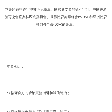
本會將嚴格遵守奧林匹克憲章、國際奧委會的操守守則、中國香港
體育協會暨奧林匹克委員會、世界體育舞蹈總會(WDSF)和亞洲體育
舞蹈聯合會(DSA)的會章。
本會承諾：
a) 恪守良好的管治實務指引和誠信管治；