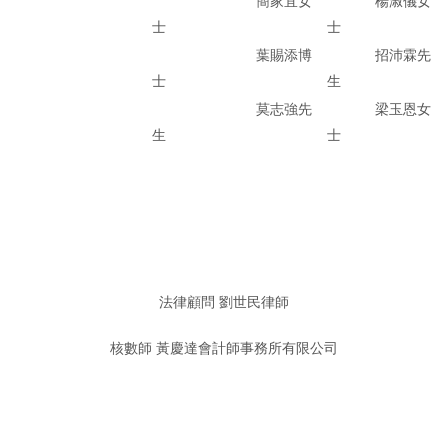
簡家宜女
楊淑儀女
士
士
葉賜添博
招沛霖先
士
生
梁玉恩女
莫志強先
士
生
法律顧問 劉世民律師
核數師 黃慶達會計師事務所有限公司