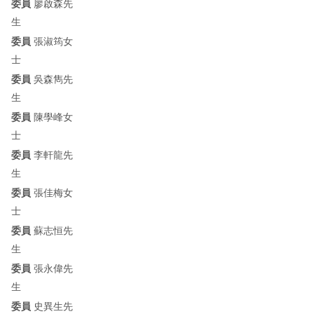
委員
廖啟森先
生
委員
張淑筠女
士
委員
吳森雋先
生
委員
陳學峰女
士
委員
李軒龍先
生
委員
張佳梅女
士
委員
蘇志恒先
生
委員
張永偉先
生
委員
史異生先