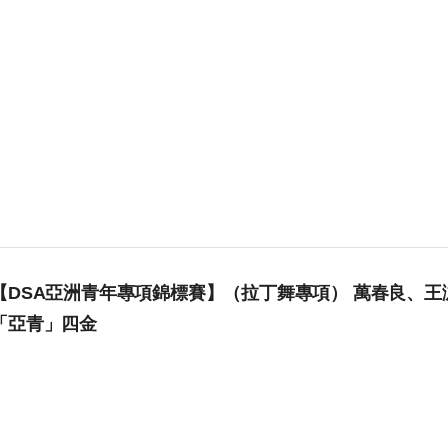
【DSA亞洲青年專項錦標賽】（拉丁舞專項） 萬春良、王
「亞青」四金