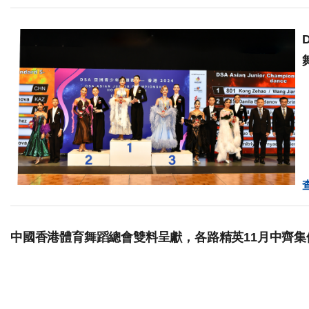
中國香港體育舞蹈總會雙料呈獻，各路精英11月中齊