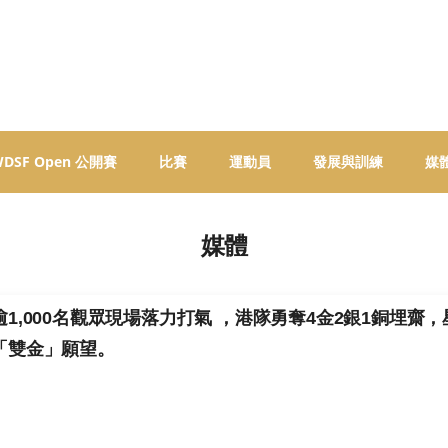
 WDSF Open 公開賽
比賽
運動員
發展與訓練
媒
媒體
逾1,000名觀眾現場落力打氣 ，港隊勇奪4金2銀1銅埋
「雙金」願望。