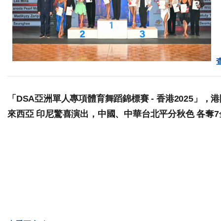
「DSA亞洲單人專項體育舞蹈錦標賽 - 香港2025」
來西亞 印尼驚喜演出，中國、中華台北平分秋色 各奪