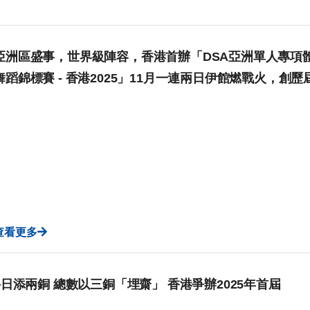
亞洲區盛事，世界級陣容，香港首辦「DSA亞洲單人專項體育
舞蹈錦標賽 - 香港2025」11月一連兩日伊館燃戰火，
查看更多
日添兩銅 總數以三銅「埋齋」 香港爭辦2025年首屆