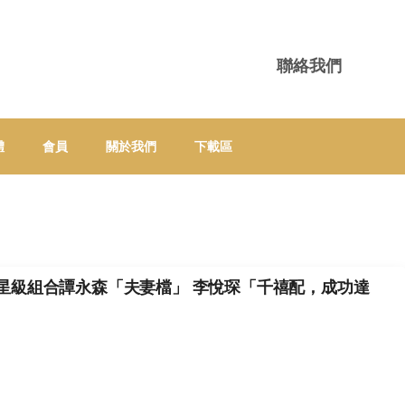
聯絡我們
體
會員
關於我們
下載區
齋，星級組合譚永森「夫妻檔」 李悅琛「千禧配，成功達