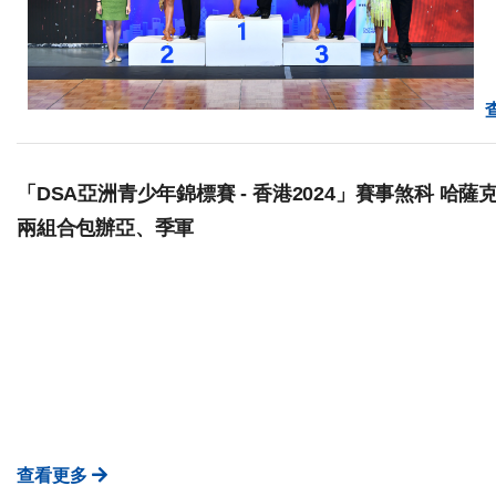
「DSA亞洲青少年錦標賽 - 香港2024」賽事煞科 哈薩克
兩組合包辦亞、季軍
查看更多