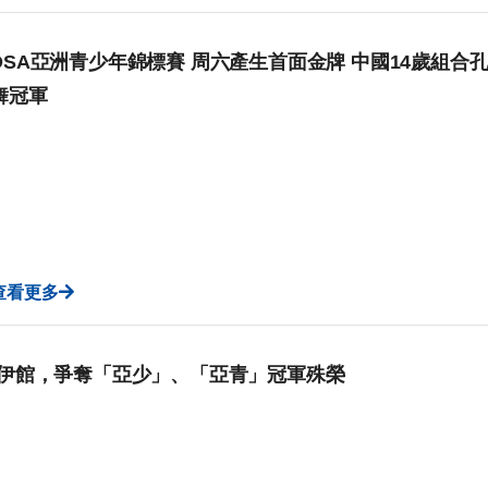
DSA亞洲青少年錦標賽 周六產生首面金牌 中國14歲組
舞冠軍
查看更多
集伊館，爭奪「亞少」、「亞青」冠軍殊榮