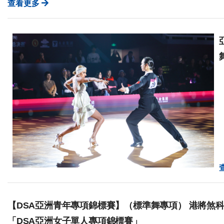
查看更多
【DSA亞洲青年專項錦標賽】（標準舞專項） 港將煞科
「DSA亞洲女子單人專項錦標賽」