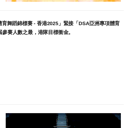
舞蹈錦標賽 - 香港2025」緊接「DSA亞洲專項體育
創歷屆參賽人數之最，港隊目標衝金。