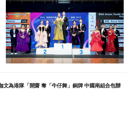
泇文為港隊「開齋 奪「牛仔舞」銅牌 中國兩組合包辦