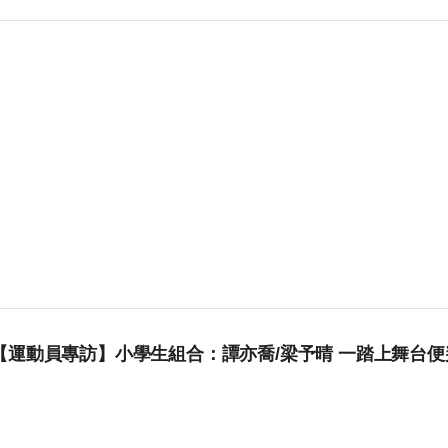
【運動員專訪】小學生組合：譚亦喬/梁予晴 一踏上舞台