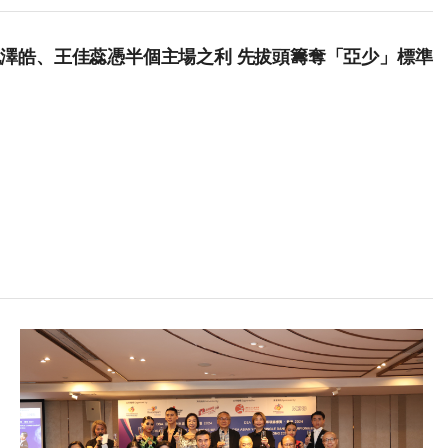
合孔澤皓、王佳蕊憑半個主場之利 先拔頭籌奪「亞少」標準