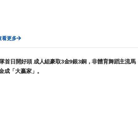
查看更多
，港隊首日開好頭 成人組豪取3金9銀3銅，非體育舞蹈主流馬
7金成「大贏家」。