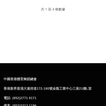
共 1 頁 4 條數據
中國香港體育舞蹈總會
香港新界葵涌大連排道172-180號金龍工業中心三座21樓L室
電話: (852)2771 8171
傅真: (852)2312 1196