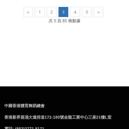
«
1
2
3
4
5
»
共 5 頁 85 條數據
中國香港體育舞蹈總會
香港新界葵涌大連排道172-180號金龍工業中心三座21樓L室
電話: (852)2771 8171