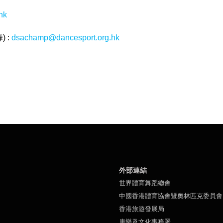
hk
 :
dsachamp@dancesport.org.hk
外部連結
世界體育舞蹈總會
中國香港體育協會暨奧林匹克委員會
香港旅遊發展局
康樂及文化事務署