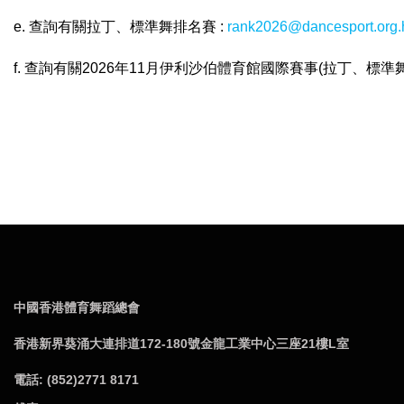
e. 查詢有關拉丁、標準舞排名賽 :
rank2026@dancesport.org.
f. 查詢有關2026年11月伊利沙伯體育館國際賽事(拉丁、標準舞)
中國香港體育舞蹈總會
香港新界葵涌大連排道172-180號金龍工業中心三座21樓L室
電話: (852)2771 8171