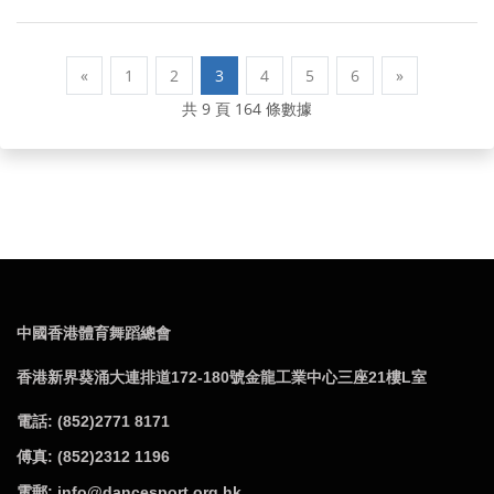
«
1
2
3
4
5
6
»
共 9 頁 164 條數據
中國香港體育舞蹈總會
香港新界葵涌大連排道172-180號金龍工業中心三座21樓L室
電話: (852)2771 8171
傅真: (852)2312 1196
電郵: info@dancesport.org.hk