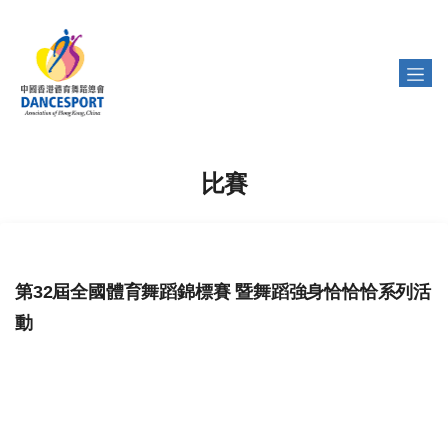
比賽
第32屆全國體育舞蹈錦標賽 暨舞蹈強身恰恰恰系列活
動