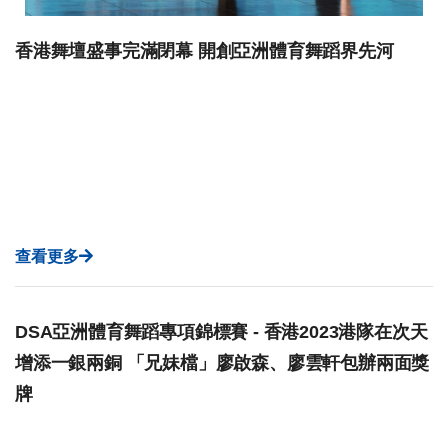
香港舞壇盛事完滿閉幕 開創亞洲體育舞蹈界先河
查看更多
DSA亞洲體育舞蹈專項錦標賽 - 香港2023港隊在次天
增添一銀兩銅 「兄妹檔」廖啟森、廖雲軒包辦兩面獎
牌