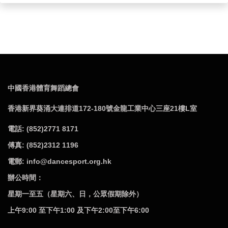
去超過一
年的時間，
馬
不停蹄到世界各地參加比賽，爭取奧
運積分。
中國香港體育舞蹈總會很榮幸獲
WDSF
（世界體育
舞蹈總會）授權，主辦最後一
站的奧運計分賽、而且是屬最
高級別的
「
WDSF
霹靂舞世界系列賽
-
香港
2023
」（
WDSF
Breaking for Gold World Series - Hong Kong 2023
）
(BfG)
，
預計來自約
50
個國家或地區
200
名霹靂舞精英來港爭取奧運
積分。
中國香港體育舞蹈總會
香港新界葵涌大連排道172-180號金龍工業中心三座21樓L室
電話: (852)2771 8171
傅真: (852)2312 1196
電郵: info@dancesport.org.hk
辦公時間：
星期一至五（星期六、日，公眾假期除外）
上午9:00 至下午1:00 及下午2:00至下午6:00