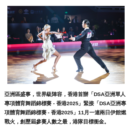
亞洲區盛事，世界級陣容，香港首辦「DSA亞洲單人
專項體育舞蹈錦標賽 - 香港2025」緊接「DSA亞洲專
項體育舞蹈錦標賽 - 香港2025」11月一連兩日伊館燃
戰火，創歷屆參賽人數之最，港隊目標衝金。