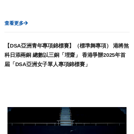
查看更多
【DSA亞洲青年專項錦標賽】（標準舞專項） 港將煞
科日添兩銅 總數以三銅「埋齋」 香港爭辦2025年首
屆「DSA亞洲女子單人專項錦標賽」