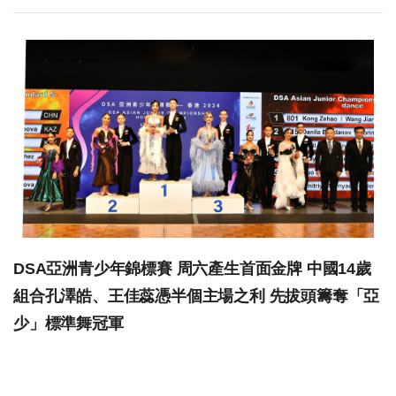
DSA亞洲青少年錦標賽 周六產生首面金牌 中國14歲
組合孔澤皓、王佳蕊憑半個主場之利 先拔頭籌奪「亞
少」標準舞冠軍