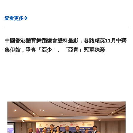
查看更多
中國香港體育舞蹈總會雙料呈獻，各路精英11月中齊
集伊館，爭奪「亞少」、「亞青」冠軍殊榮