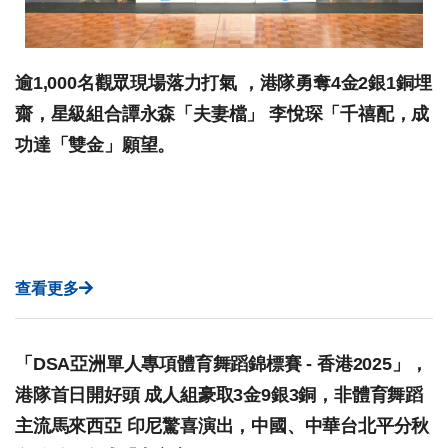
逾1,000名觀眾現場落力打氣 ，港隊勇奪4金2銀1銅埋
齋，星級組合譚永森「夫妻檔」 李悅琛「千禧配，成
功達「雙金」願望。
查看更多
「DSA亞洲單人專項體育舞蹈錦標賽 - 香港2025」，
港隊首日開好頭 成人組豪取3金9銀3銅，非體育舞蹈
主流馬來西亞 印尼驚喜演出，中國、中華台北平分秋