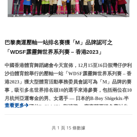
巴黎奧運壓軸⼀站排名賽獲「M」品牌認可之
「WDSF霹靂舞世界系列賽 – 香港2023」
中國香港體育舞蹈總會今天宣佈，
12
月
15
至
16
日
假灣仔伊利
沙伯
體育館舉行
的壓軸一站「
WDSF
霹靂舞世界系列賽 – 香
港
2023
」獲大
型體育活動事務委員會認可為「
M
」品牌的賽
事，吸引多名世界排名頭
10
的選手來港參賽，包括兩位在
10
月杭州亞運奪金的男、女選手 — 日本的
B-Boy Shigekix-
半
查看更多
井重幸及中國的
B-Girl 671-
劉清漪— 賽事門票將免費以先
到先得派發。
共 1 頁 15 條數據
2024
年巴黎奧運距今不足一
年，各國的
B-Boys
及
B-Girls
在過