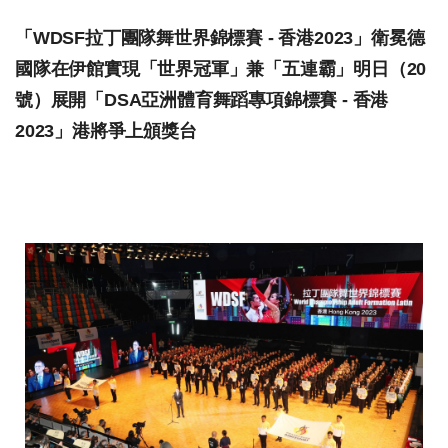
「WDSF拉丁團隊舞世界錦標賽 - 香港2023」衛冕德
國隊在伊館實現「世界冠軍」兼「五連霸」明日（20
號）展開「DSA亞洲體育舞蹈專項錦標賽 - 香港
2023」港將爭上頒獎台