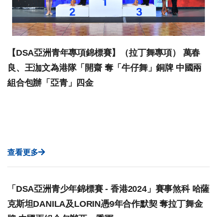
【DSA亞洲青年專項錦標賽】（拉丁舞專項） 萬春
良、王泇文為港隊「開齋 奪「牛仔舞」銅牌 中國兩
組合包辦「亞青」四金
查看更多
「DSA亞洲青少年錦標賽 - 香港2024」賽事煞科 哈薩
克斯坦DANILA及LORIN憑9年合作默契 奪拉丁舞金