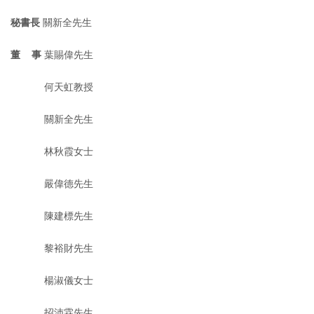
秘書長
關新全先生
董 事
葉賜偉先生
何天虹教授
關新全先生
林秋霞女士
嚴偉德先生
陳建標先生
黎裕財先生
楊淑儀女士
招沛霖先生