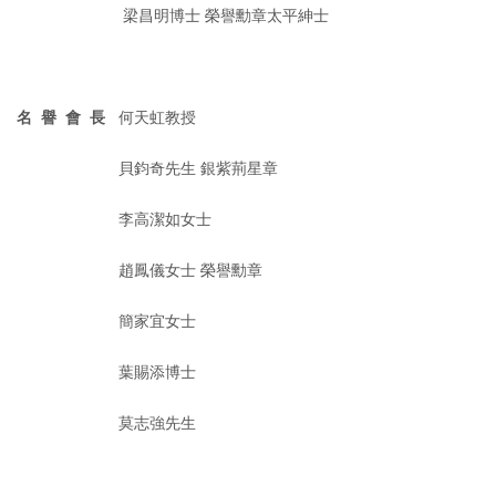
梁昌明博士 榮譽勳章太平紳士
名 譽 會 長
何天虹教授
貝鈞奇先生 銀紫荊星章
李高潔如女士
趙鳳儀女士 榮譽勳章
簡家宜女士
葉賜添博士
莫志強先生